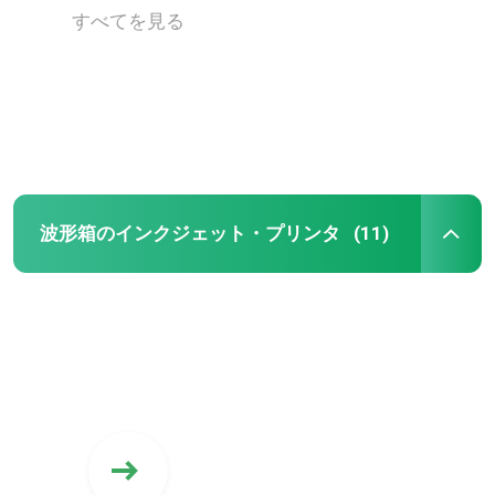
すべてを見る
私達について
工場旅行
品質管理
波形箱のインクジェット・プリンタ
(11)
私達に連絡しなさい
ニュース
引用を要求しなさい
デジタル波形の印字機